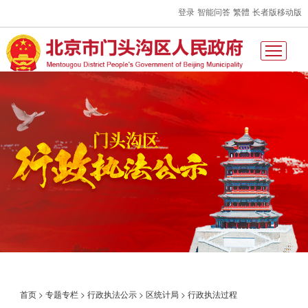
登录
智能问答
繁體
长者版
移动版
首页
>
专题专栏
>
行政执法公示
>
区统计局
>
行政执法过程