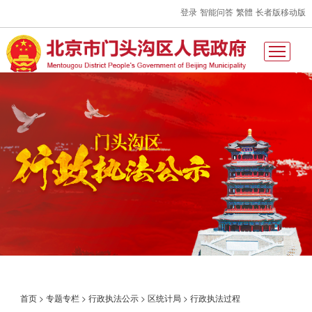
登录
智能问答
繁體
长者版
移动版
首页
>
专题专栏
>
行政执法公示
>
区统计局
>
行政执法过程