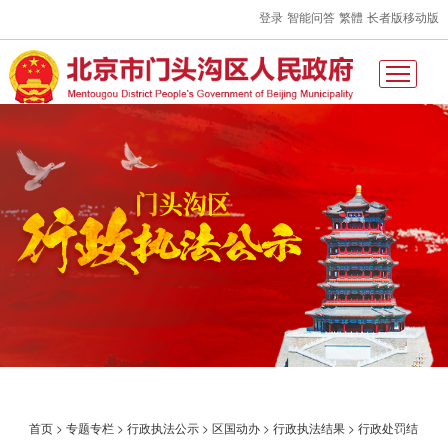
登录
智能问答
繁體
长者版
移动版
首页
>
专题专栏
>
行政执法公示
>
区国动办
>
行政执法结果
>
行政处罚结