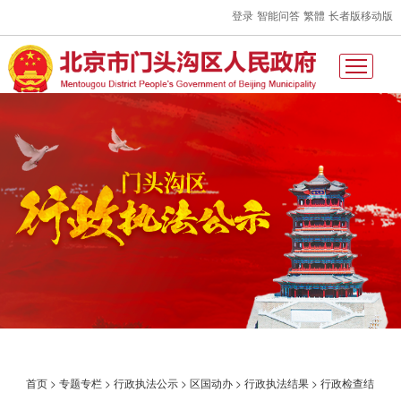
登录
智能问答
繁體
长者版
移动版
首页
>
专题专栏
>
行政执法公示
>
区国动办
>
行政执法结果
>
行政检查结