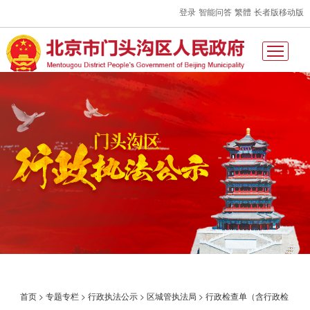
登录
智能问答
繁體
长者版
移动版
首页
>
专题专栏
>
行政执法公示
>
区城管执法局
>
行政检查单（含行政检