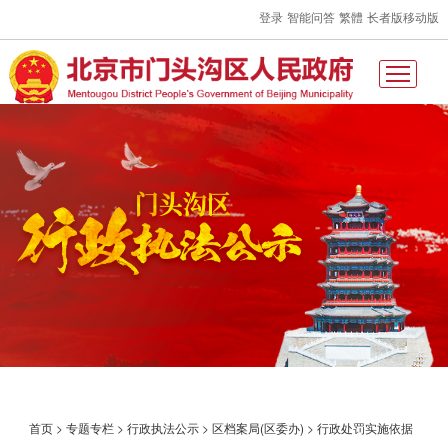
登录
智能问答
繁體
长者版
移动版
首页
>
专题专栏
>
行政执法公示
>
区档案局(区委办)
>
行政处罚实施依据