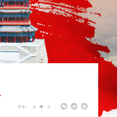
单
字号：
大
中
小