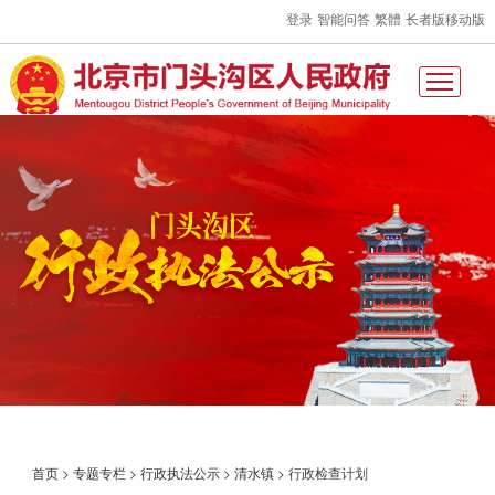
登录
智能问答
繁體
长者版
移动版
首页
>
专题专栏
>
行政执法公示
>
清水镇
>
行政检查计划