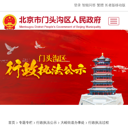
登录
智能问答
繁體
长者版
移动版
首页
>
专题专栏
>
行政执法公示
>
大峪街道办事处
>
行政执法过程