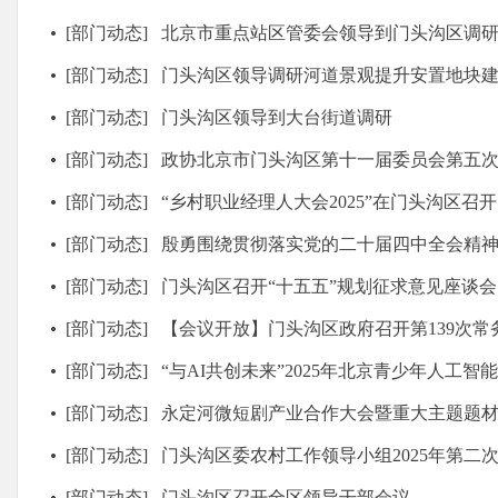
[部门动态]
北京市重点站区管委会领导到门头沟区调
[部门动态]
门头沟区领导调研河道景观提升安置地块
[部门动态]
门头沟区领导到大台街道调研
[部门动态]
政协北京市门头沟区第十一届委员会第五
[部门动态]
“乡村职业经理人大会2025”在门头沟区召开
[部门动态]
殷勇围绕贯彻落实党的二十届四中全会精神到门头沟区调研时强调 做精做优做强
[部门动态]
门头沟区召开“十五五”规划征求意见座谈会
[部门动态]
【会议开放】门头沟区政府召开第139次常
[部门动态]
“与AI共创未来”2025年北京青少年人工智能创新实
[部门动态]
永定河微短剧产业合作大会暨重大主题题材微短剧研
[部门动态]
门头沟区委农村工作领导小组2025年第二
[部门动态]
门头沟区召开全区领导干部会议