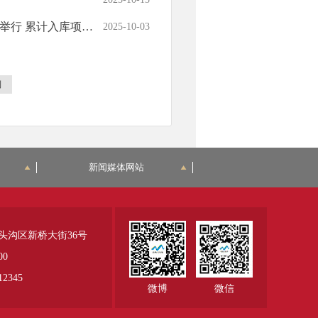
地项目数均居生态涵养区之首
2025-10-03
到
新闻媒体网站
头沟区新桥大街36号
00
345
微博
微信