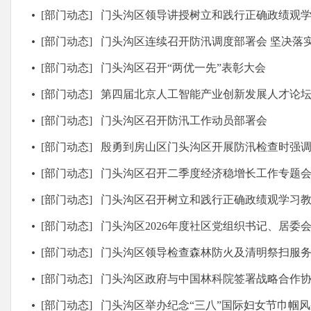
[部门动态]
门头沟区领导讲授树立和践行正确政绩观
[部门动态]
门头沟区连续召开防汛调度部署会 坚决落实各项防汛责任 
[部门动态]
门头沟区召开“两优一先”表彰大会
[部门动态]
第四届北京人工智能产业创新发展人才论
[部门动态]
门头沟区召开防汛工作动员部署会
[部门动态]
殷勇到房山区门头沟区开展防汛检查时强调 抓实备汛防汛各项工作
[部门动态]
门头沟区召开二季度经济稳增长工作专题
[部门动态]
门头沟区召开树立和践行正确政绩观学习教育区
[部门动态]
门头沟区2026年度社区党组织书记、居委会主任及社区工作者
[部门动态]
门头沟区领导检查森林防火及清明祭扫服
[部门动态]
门头沟区政府与中国林科院签署战略合作
[部门动态]
门头沟区举办纪念“三八”国际妇女节巾帼