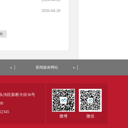
2026-04-28
到
新闻媒体网站
头沟区新桥大街36号
00
345
微博
微信