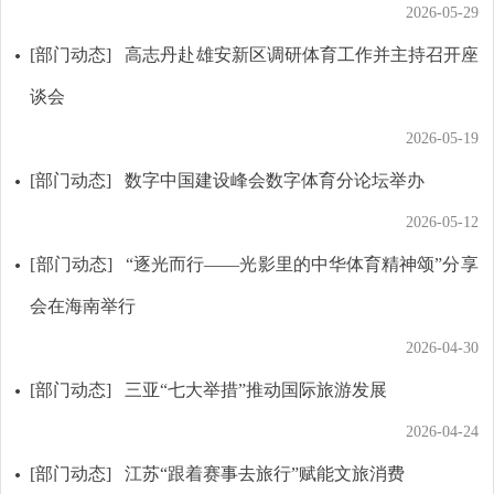
2026-05-29
[部门动态]
高志丹赴雄安新区调研体育工作并主持召开座
谈会
2026-05-19
[部门动态]
数字中国建设峰会数字体育分论坛举办
2026-05-12
[部门动态]
“逐光而行——光影里的中华体育精神颂”分享
会在海南举行
2026-04-30
[部门动态]
三亚“七大举措”推动国际旅游发展
2026-04-24
[部门动态]
江苏“跟着赛事去旅行”赋能文旅消费