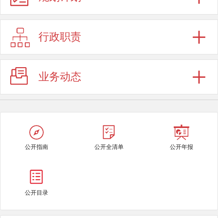
行政职责
业务动态
公开指南
公开全清单
公开年报
公开目录