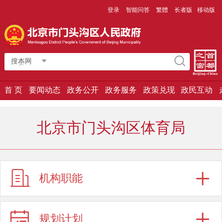
登录
智能问答
繁體
长者版
移动版
搜本网
首 页
要闻动态
政务公开
政务服务
政策兑现
政民互动
北京市门头沟区体育局
机构职能
规划计划