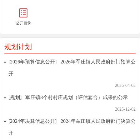
公开目录
规划计划
[2026年预算信息公开]
2026年军庄镇人民政府部门预算公
开
2026-04-02
[规划]
军庄镇8个村村庄规划（评估套合）成果的公示
2025-12-02
[2024年决算信息公开]
2024年军庄镇人民政府部门决算公
开