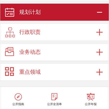
规划计划
行政职责
业务动态
重点领域
公开指南
公开全清单
公开年报