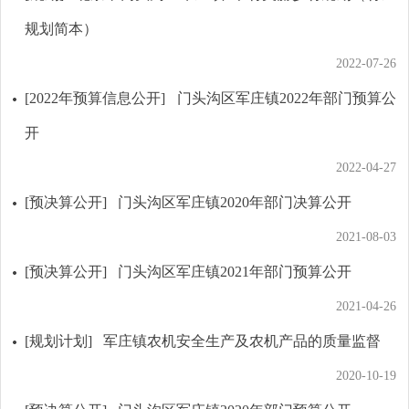
规划简本）
2022-07-26
[2022年预算信息公开]
门头沟区军庄镇2022年部门预算公
开
2022-04-27
[预决算公开]
门头沟区军庄镇2020年部门决算公开
2021-08-03
[预决算公开]
门头沟区军庄镇2021年部门预算公开
2021-04-26
[规划计划]
军庄镇农机安全生产及农机产品的质量监督
2020-10-19