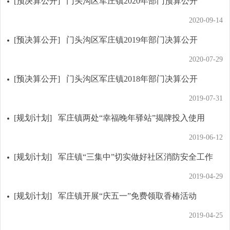
[预决算公开]
门头沟区军庄镇2020年部门预算公开
2020-09-14
[预决算公开]
门头沟区军庄镇2019年部门决算公开
2020-07-29
[预决算公开]
门头沟区军庄镇2018年部门决算公开
2019-07-31
[规划计划]
军庄镇两处“幸福晚年驿站”揭牌投入使用
2019-06-12
[规划计划]
军庄镇“三集中”切实做好社区消防安全工作
2019-04-29
[规划计划]
军庄镇开展“庆五一”免费领取香椿活动
2019-04-25