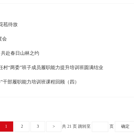
内花苞待放
度会
园 共赴春日山林之约
新任村“两委”班子成员履职能力提升培训班圆满结业
两委”干部履职能力培训班课程回顾（四）
1
2
3
>
共 21 页
跳转至
页
确定