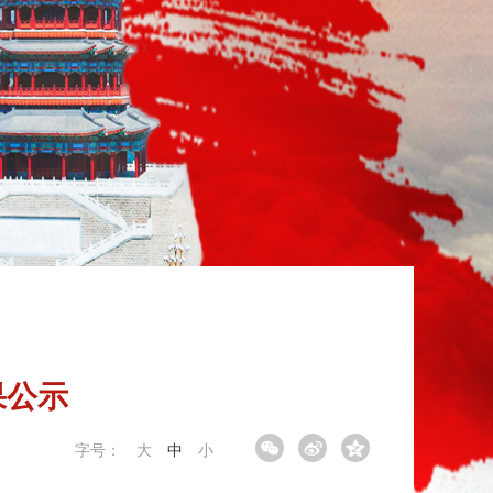
果公示
字号：
大
中
小