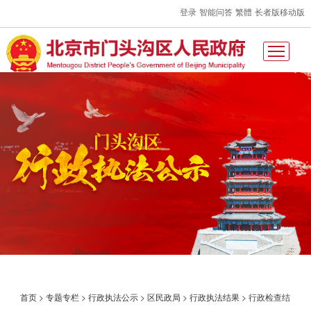
登录
智能问答
繁體
长者版
移动版
首页
>
专题专栏
>
行政执法公示
>
区民政局
>
行政执法结果
>
行政检查结