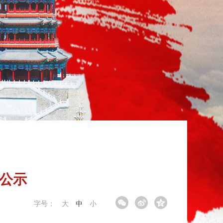
果公示
字号：
大
中
小