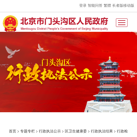
登录
智能问答
繁體
长者版
移动版
首页
>
专题专栏
>
行政执法公示
>
区卫生健康委
>
行政执法结果
>
行政检