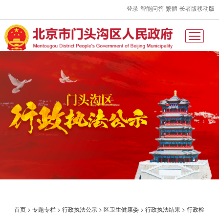
登录
智能问答
繁體
长者版
移动版
首页
>
专题专栏
>
行政执法公示
>
区卫生健康委
>
行政执法结果
>
行政检