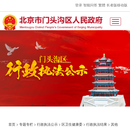
登录
智能问答
繁體
长者版
移动版
首页
>
专题专栏
>
行政执法公示
>
区卫生健康委
>
行政执法结果
>
其他