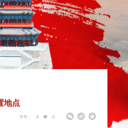
置地点
字号：
大
中
小