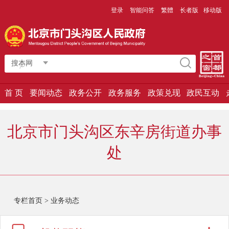
登录
智能问答
繁體
长者版
移动版
搜本网
首 页
要闻动态
政务公开
政务服务
政策兑现
政民互动
北京市门头沟区东辛房街道办事
处
专栏首页
>
业务动态