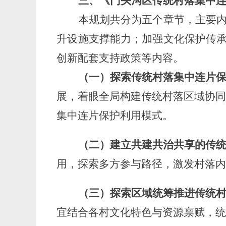
三、
《门头沟区传统村落集中
本
规划
共
分为五个章节
，主要
升设施支撑能力；加强文化保护传
创新配套支持政策
等内容。
（一）
探索传统村落集中连片
展，着眼全局构建传统村落区域协
集中连片保护利用模式。
（
二
）
建立共建共治共享的传
用，探索多方参与路径，激发村落
（
三
）探索区域统筹推进传统
宜结合各村文化特色与资源禀赋，