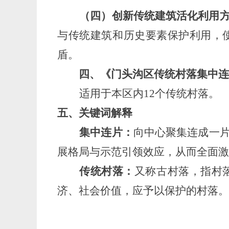
（四）创新传统建筑活化利用
与传统建筑和历史要素保护利用，
盾。
四、
《门头沟区传统村落集中
适用于本区
内
12个传统村落
。
五、
关键词解释
集中连片：
向中心聚集连成一
展格局与示范引领效应
，
从而
全面
传统村落：
又称古村落，指村
济、社会价值，应予以保护的村落