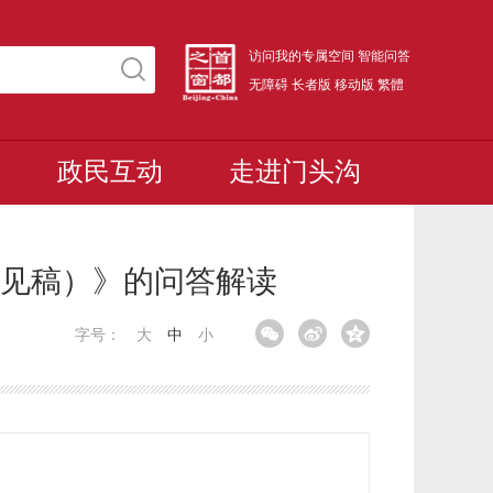
访问我的专属空间
智能问答
无障碍
长者版
移动版
繁體
政民互动
走进门头沟
见稿）》的问答解读
字号：
大
中
小