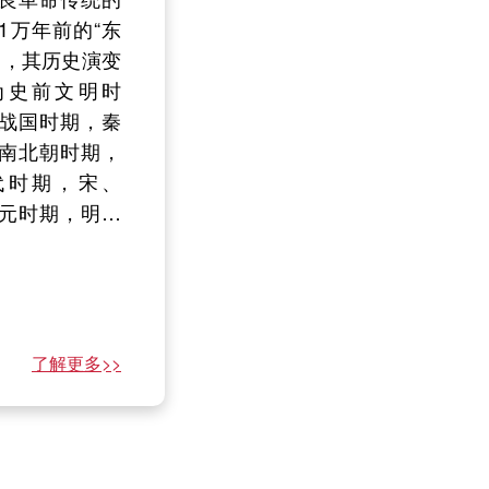
7〞，北纬
1万年前的“东
元，按不变价计算比
户数127429户，总人数
划项目5项。完成技术
34〞～
起，其历史演变
年增长5.2%。其中，
261870人，其中非农业
合同登记516项，技术
〞之间。东西
为史前文明时
一产业实现增加值1.1
人口223925人，农业人
合同成交金额144.4亿
，南北宽约
战国时期，秦
元，比上年增长
口37945人。户籍人口
元，认定高新技术企业
总面积
南北朝时期，
3.8%；第二产业实现
中，全年出生人口1222
581家。全区科技经费
方公里。其
代时期，宋、
加值70亿元，比上年
人，死亡人口1781人，
筹集总额4013.8万元，
、石景山
元时期，明、
降5.6%；第三产业实
人口出生率4.7‰，死亡
科技经费支出总额
部与房山
民国时期。中
增加值245.2亿元，比
率6.8‰，自然增长
3946.8万元。教育：截
连，西部
和国成立后，
年增长8.7%。三次产
率-2.1‰。城乡居民收
至2025年末，全区共有
县、涞水
进入新的历史
业结构为
支：2025年，全区全体
幼儿园24所，班数346
部与昌平
类的祖先始居
3:22.1:77.5。
居民人均可支配收入为
个，全年入园（班）人
了解更多
了解更多
了解更多
怀来县接
了解更多>>
717...
2275人，在...
>>
>>
>>