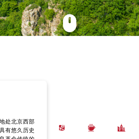
北京城区
地处北京西部
济总量：初步核算，
人口状况：截至2025年
科学技术：2025年，全
，东经
具有悠久历史
025年全区实现地区生
末，全区常住人口39.6
区组织各级科技项目6
ˊ00〞～
良革命传统的
总值（GDP）316.3
万人。全区户籍人口总
项，其中，区级科技计