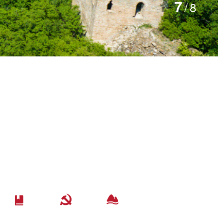
7
/
8