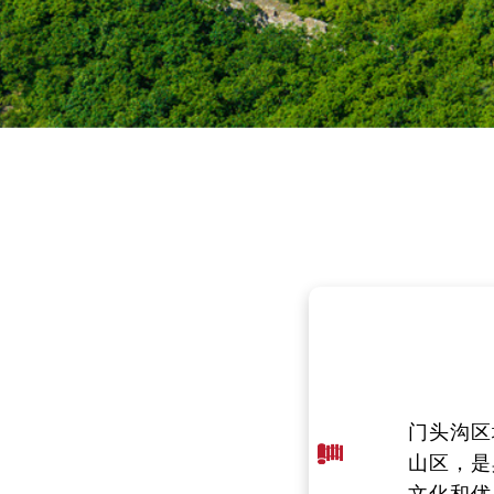
门头沟区位于
门头沟区
经
正西偏南
山区，是
2
115°25
文化和优
产