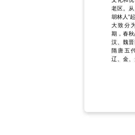
116°10ˊ0
老区。从
亿
39°48ˊ
胡林人”
上
40°10ˊ37
大致分
第
长约62公里
期，春秋
亿
34公里，
汉、魏晋
1
1447.85平
隋唐五
增
东部与海淀区
辽、金、
下
区为邻，南
清时期和
现
区、丰台区相
华人民共
上
与河北省涿鹿
门头沟区
县交界，北
时期。人
0.
区、河北省
在...
壤。属太行...