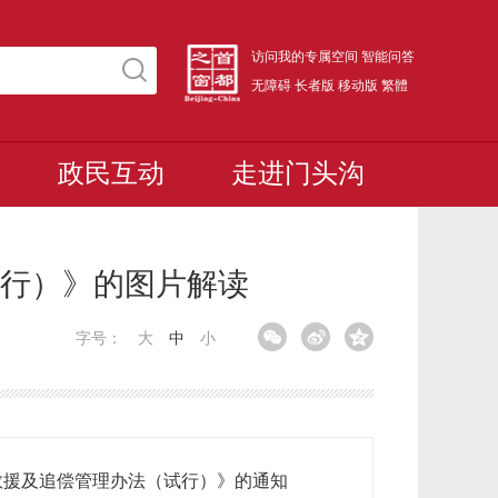
访问我的专属空间
智能问答
无障碍
长者版
移动版
繁體
政民互动
走进门头沟
行）》的图片解读
字号：
大
中
小
救援及追偿管理办法（试行）》的通知