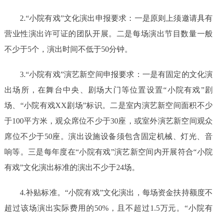
2.
“小院有戏”文化演出申报要求
：一是
原则上须邀请具有
营业性演出许可证的团队开展
。二是
每场演出节目数量一般
不少于
5个，演出时间不低于50分钟
。
3.
“小院有戏”演艺新空间
申报要求：一是
有固定的文化演
出场所，在舞台中央、剧场大门等位置设置
“小院有戏”剧
场、“小院有戏XX剧场”标识
。二是
室内演艺新空间面积不少
于
100平方米，观众席位不少于30座，或室外演艺新空间观众
席位不少于50座。演出设施设备须包含固定机械、灯光、音
响等
。三是
每年度在
“小院有戏”演艺新空间内开展符合“小院
有戏”文化演出标准的演出不少于24场
。
4.补贴标
准。
“小院有戏”文化演出，每场资金扶持额度不
超过该场演出实际费用的50%，且不超过1.5万元。“小院有