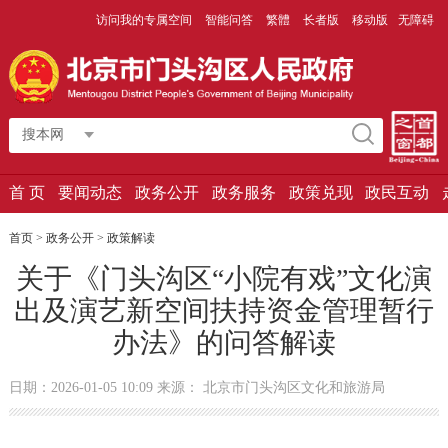
访问我的专属空间
智能问答
繁體
长者版
移动版
无障碍
搜本网
首 页
要闻动态
政务公开
政务服务
政策兑现
政民互动
首页
>
政务公开
>
政策解读
关于《门头沟区“小院有戏”文化演
出及演艺新空间扶持资金管理暂行
办法》的问答解读
日期：2026-01-05 10:09 来源： 北京市门头沟区文化和旅游局