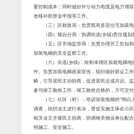
要控制成本；同时做好外引动力电缆及电力增
改移补助资金申报等工作。
（三）区财政局：
负责既有多层住宅加装
（四）规自分局：
协调街道
(乡镇)责任规
（五）区市场监管局：
负责办理开工告知
加装电梯的安全监察工作。
（六）街道
(乡镇)：
绘制本辖区加装电梯地
件。负责加装电梯政策宣传，组织做好群众工
畴，引导居民主动协商，促进居民达成共识。
参与竣工验收工作，竣工验收合格的，方可交
（七）社区（村）：
培训加装电梯的
“明白
调查，组织业主进行表决，督促实施主体在小
相关业主开展民主协商，协调相关物业单位配
明施工、安全施工。