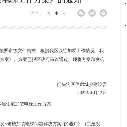
字号：
大
中
小
，依照市级文件精神，根据我区以往加梯工作情况，我
作方案
》。方案已报区政府审议通过。现将方案印发给
门头沟区住房城乡建设委
20
25
年
6
月
12
日
多层住宅加装电梯工作方案
印发
<老楼加装电梯问题解决方案>的通知》（京建发