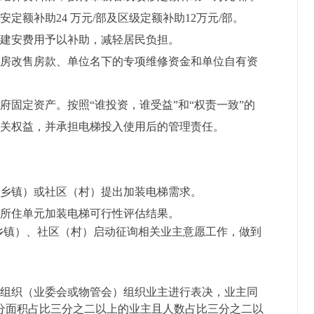
建安定额补助
24
万元
/
部及区级定额补助
12万元/部。
梯建安费用予以补助，减轻居民负担。
用房改售房款、单位名下的专项维修资金和单位自有资
政府固定资产。按照
“谁投资，谁受益”和“权责一致”的
相关权益，并承担电梯投入使用后的管理责任。
（乡镇）或社区（村）提出加装电梯需求。
知所住单元加装电梯可行性评估结果。
(乡镇）、社区（村）启动征询相关业主意愿工作，做到
业主组织（业委会或物管会）组织业主进行表决，业主同
部分面积占比三分之二以上的业主且人数占比三分之二以