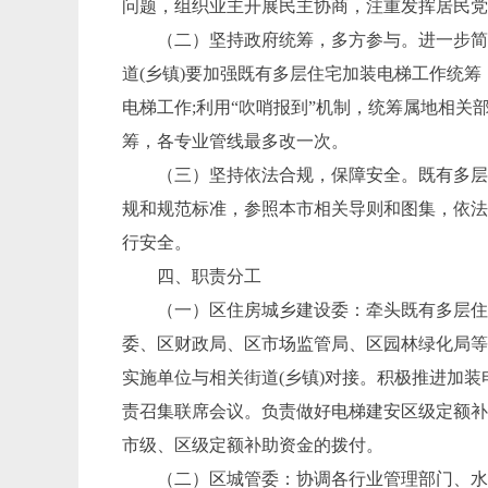
问题，组织业主开展民主协商，注重发挥居民
（二）坚持政府统筹，多方参与。
进一步
道
(乡镇)要加强既有多层住宅加装电梯工作统
电梯工作;利用“吹哨报到”机制，统筹属地相
筹，各专业管线最多改一次。
（三）坚持依法合规，保障安全。
既有多
规和规范标准，参照本市相关导则和图集，依
行安全。
四、职责分工
（一）区住房城乡建设委：
牵头既有多层
委、区财政局、区市场监管局、区园林绿化局
实施单位与相关街道
(乡镇)对接。积极推进加
责召集联席会议。负责做好电梯建安区级定额
市级、区级定额补助资金的拨付。
（二）区城管委：
协调各行业管理部门、