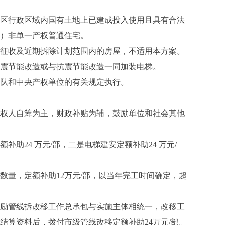
本区行政区域内国有土地上已建成投入使用且具有合法
室）非单一产权普通住宅。
、征收及近期拆除计划范围内的房屋，不适用本方案。
抗震节能改造或与抗震节能改造一同加装电梯。
军队和中央产权单位的有关规定执行。
有权人自筹为主，财政补贴为辅，鼓励单位和社会其他
定额补助
24
万元
/
部，二是电梯建安定额补助
24
万元
/
务数量，定额补助
12万元/部，以当年完工时间确定，超
鼓励管线拆改移工作总承包与实施主体相统一，改移工
核结算资料后，拨付市级管线改移定额补助
24万元/部。