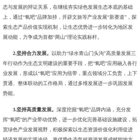
态与发展的辩证关系，在继续夯实绿色发展生态本底
的基础
上
，
通过
“氧吧”品牌加持，开辟文旅等产业发展“新赛道”，
探
索生态产品价值实现机制
，让生态优势进一步转化为地区发
展动能，
力争成为首都
“
两山
”
理论实践标杆
。
2.坚持合力发展。
以助力
“绿水青山门头沟”高质量发展三
年行动作为生态文明建设的重要手段，把“氧吧”应用融入各行
业发展，形成以“氧吧”应用为纽带，重点领域分工负责，上下
贯通、整体联动的工作格局，通过多维发展进一步巩固发展
势能。
3.坚持高质量发展。
深度挖掘
“氧吧”品牌内涵，充分发
挥“氧吧”的产业带动优势，
进一步
优化完善基础设施建设，拓
宽绿色产业发展视野，
积极
探索以生态资源价值化利用促进
经济发展的实践途径，
将
优势生态气候资源发展成
赋能地方