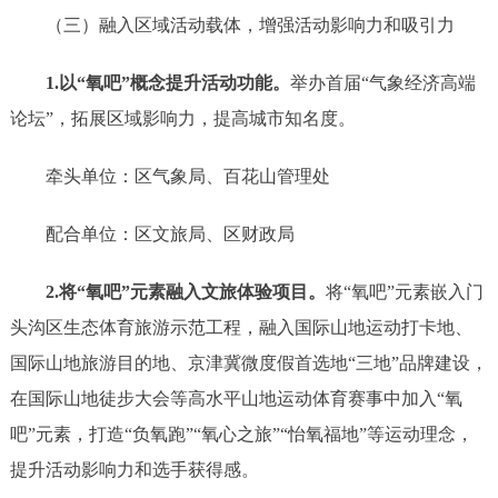
（三）融入区域活动载体，增
强
活动影响力和吸引力
1
.
以
“氧吧”概念提升活动功能。
举办首届
“
气象经济高端
论坛
”，拓展区域影响力，提高城市知名度。
牵头单位：区气象局、百花山管理处
配合单位：区文旅局、区财政局
2.将“氧吧”元素融入文旅体验项目。
将
“氧吧”元素嵌入门
头沟区生态体育旅游示范工程，融入
国际山地运动打卡地
、
国际山地旅游目的地
、
京津冀微度假首选地
“三地”品牌建设，
在国际山地徒步大会等
高水平山地运动体育赛事
中加入
“氧
吧”元素，
打造
“负氧跑”“氧心之旅”“怡氧福地”等
运动理念，
提升活动影响力和选手获得感。