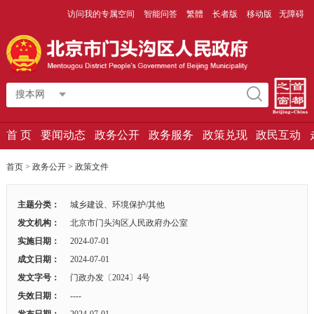
访问我的专属空间
智能问答
繁體
长者版
移动版
无障碍
搜本网
首 页
要闻动态
政务公开
政务服务
政策兑现
政民互动
首页
>
政务公开
>
政策文件
主题分类：
城乡建设、环境保护/其他
发文机构：
北京市门头沟区人民政府办公室
实施日期：
2024-07-01
成文日期：
2024-07-01
发文字号：
门政办发〔2024〕4号
失效日期：
----
发布日期：
2024-07-01