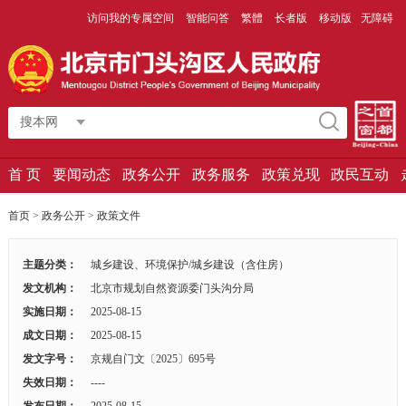
访问我的专属空间
智能问答
繁體
长者版
移动版
无障碍
搜本网
首 页
要闻动态
政务公开
政务服务
政策兑现
政民互动
首页
>
政务公开
>
政策文件
主题分类：
城乡建设、环境保护/城乡建设（含住房）
发文机构：
北京市规划自然资源委门头沟分局
实施日期：
2025-08-15
成文日期：
2025-08-15
发文字号：
京规自门文〔2025〕695号
失效日期：
----
发布日期：
2025-08-15