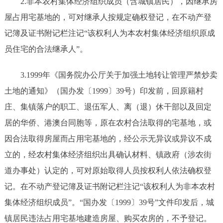
2.非本农村集体经济组织成员（含城镇居民），因继承房
屋占用宅基地的，可对继承人按规定确权登记，在不动产登
记簿及证书附记栏注记“该权利人为本农村集体经济组织原成
员住宅的合法继承人”。
3.1999年《国务院办公厅关于加强土地转让管理严禁炒卖
土地的通知》（国办发〔1999〕39号）印发前，回原籍村
庄、集镇落户的职工、退伍军人、离（退）休干部以及回定
居的华侨、港澳台同胞等，原在农村合法取得的宅基地，或
因合法取得房屋而占用宅基地的，经公示无异议或异议不成
立的，经农村集体经济组织出具确认材料、镇政府（涉农街
道办事处）认定的，可对原始取得人员按权利人依法确权登
记。在不动产登记簿及证书附记栏注记“该权利人为非本农村
集体经济组织成员”。“国办发〔1999〕39号”文件印发后，城
镇居民违法占用宅基地建造房屋、购买农房的，不予登记。