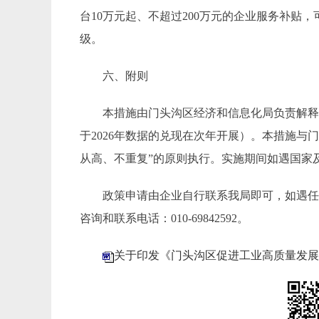
台
10
万元起、不超过
200
万元的企业服务补贴，
级。
六、
附则
本措施由门头沟区经济和信息化局负责解
于
2026
年数据的兑现在次年开展）。
本措施与
从高、不重复”的原则执行。实施期间如遇国家
政策申请由企业自行联系我局即可，如遇
咨询和联系电话：
010-69842592。
关于印发《门头沟区促进工业高质量发