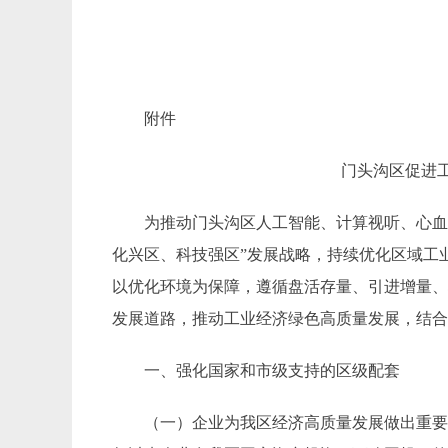
附件
门头沟区促进
为推动
门头沟区
人工智能、计算视听、心
化兴区、科技强区”
发展
战略，持续优化区域工
以优化环境为保障
，
遵循盘活存量
、
引进增量
发展道路，推动工业经济绿色高质量发展
，
结
一、
强化国家和市级支持的区级配套
（一）
企业为
我区经济高质量发展做出重