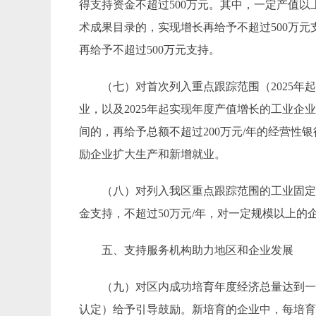
得支持资金不超过
500万元。其中，一定产值以
术成果目录的，实现增长
再给予不
超过
500
万元
再给予不超过
500万元支持。
（七）
对首次列入重点跟踪范围（
2025
年
业
，以及
2025
年起实现年度产值增长的工业企
间的，再给予总额不超过
200
万元
/
年的经营性银
励企业扩大生产和新增就业。
（八）
对列入我区重点跟踪范围的工业固
金支持，不超过
50
万元
/
年，对
一定规模以上的
五、支持服务机构助力地区和企业发展
（九）
对区内成功培育年度经济总量达到
认定）给予引导鼓励。新培育的企业中，每
培