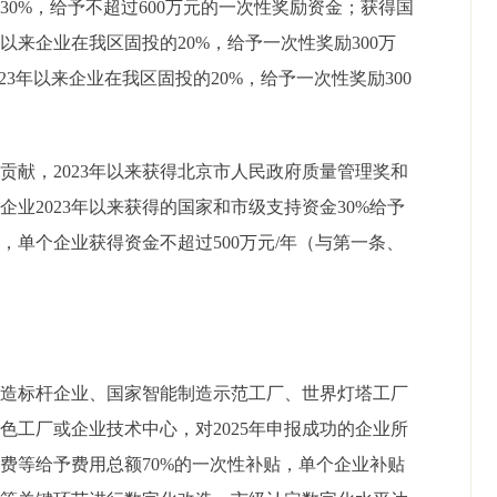
的
30%
，给予不超过
600
万元的一次性奖励资金；获得国
年以来企业在我区固投的
20%
，给予一次性奖励
300
万
23
年以来企业在我区固投的
20%
，给予一次性奖励
300
要贡献，
2023
年以来
获得北京市人民政府质量管理奖和
过企业
2023
年以来获得的国家和市级支持资金
30%
给予
资，单个企业获得资金不超过
500
万元
/
年（与第一条、
制造标杆企业、国家智能制造示范工厂、世界灯塔工厂
绿色工厂或企业技术中心，对
2025
年申报成功的企业所
务费
等给予费用总额
70%
的一次性补贴，单个企业补贴