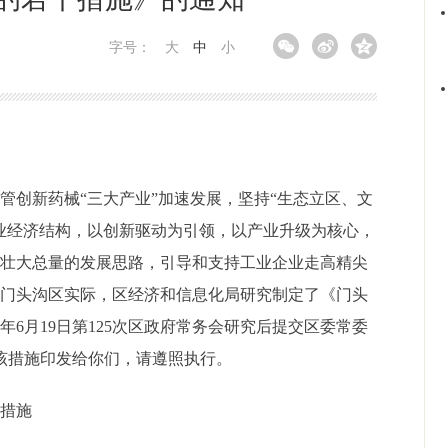
字号：
大
中
小
血管创新药械
“三大产业”加速发展，坚持“生态立区、文
业经济结构，以创新驱动为引领，以产业升级为核心，
、壮大总量的发展思路，引导和支持工业企业走高精尖
合门头沟区实际
，区经济和信息化局研究制定了《门头
5
年
6
月
19
日第
125
次区政府常务会研究后提交区委常委
将该措施印发给你们，请遵照执行。
干措施