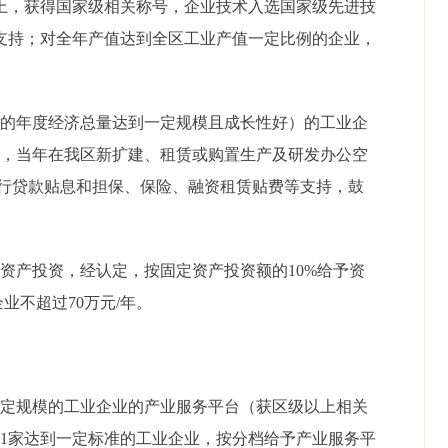
上，获得
国家级相关称号，
企业技术入选国家级先进技
支持；
对全年产值达到全区工业产值一定比例的企业，
起的年度经济总量达到一定规模且成长性好）的工业
企
业，当年在我区新扩建、租赁或购置生产及研发办公空
行贷款贴息和担保、保险、融资租赁贴费等
支持
，鼓
定资产投资，经认定，按固定资产投资额的
10%
给予资
企业不超过
70
万元
/
年。
一定规模的工业企业的产业服务平台（获区级以上相关
育
1
家达到一定标准的工业企业，按分档给予产业服务平