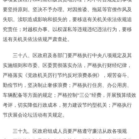
要坚持原则
、坚决不予
办理。
对因推诿、拖延等官僚作风及
失职、渎职造成影响和损失的，要
移送有关机关
依法依规追
究责任；对越权办事、以权谋私等违规违纪违法行为，要
移
送有关机关
依法依规
严肃查处。
三十
八
、区政府及
各部门
要
严格执行中央八项规定及其
实施细则和市委、区委贯彻落实办法
，严格执行财经纪律，
严格落实《党政机关厉行节约反对浪费条例》，艰苦奋斗、
勤俭节约，坚决制止奢侈浪费；严格执行住房、办公用房、
车辆配备等方面的规定
；
严格控制
“三公”经费，开展预算绩效
考评，切实降低行政成本，努力建设节约型机关；严格执行
节庆展会论坛活动有关规定。
三十
九
、区政府组成人员要严格遵守
廉洁从政
各项规