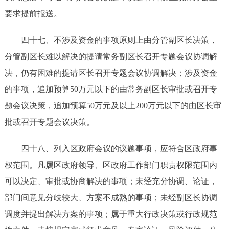
要求提前报送。
四十七、
不涉及资金的事项原则上由分管副区长决策，
分管副区长难以解决的提请常务副区长召开专题会议协调解
决，仍有困难的提请区长召开
专题会议
协调解决；
涉及资金
的事项，追加预算
50
万元以下的由常务副区长审批或召开专
题会议决策，追加预算
50
万
元
及
以上
200
万元以下的由区长审
批或召开
专题会议
决策。
四十
八
、
列入区政府会议的议题事项，应符合区政府事
权范围。
凡属区政府领导、区政府
工作部门
职责权限范围内
可以
决定、审批
或协商解决
的事项
；
未经充分协调、论证，
部门间意见分歧较大、方案不成熟的事项；
未经
副区长
协调
调度并提出解决方案的
事项
；
属于重大行政决策或行政规范