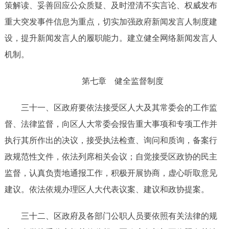
策解读、妥善回应公众质疑、及时澄清不实言论、权威发布
重大突发事件信息为重点，切实加强政府新闻发言人制度建
设，提升新闻发言人的履职能力。建立健全网络新闻发言人
机制
。
第七章
健全监督制度
三十一
、区政府要依法接受区人大及其常委会的
工作
监
督
、
法律监督
，向区
人大
常委会报告
重大事项和专项
工作
并
执行其所作出的决议
，接受
执法检查、
询问
和
质询
，
备案行
政规范性文件，依法列席相关会议
；自觉接受区政协的民主
监督，
认真负责地
通报工作，
积极开展协商，
虚心听取意见
建议。
依法依规办理区人大代表议案、建议和政协提案。
三十二
、区政府及
各部门公职人员
要
依照有关法律的规