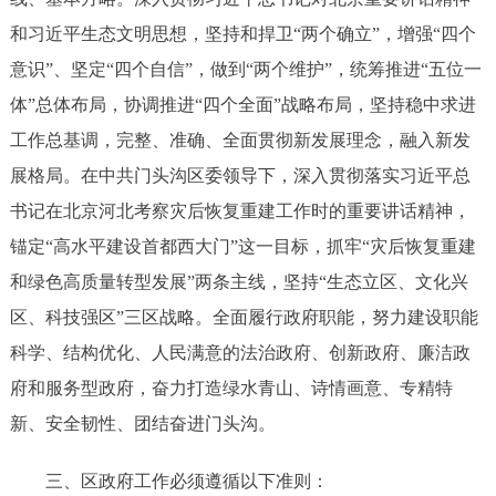
和习近平生态文明思想，坚持和捍卫“两个确立”，增强“四个
意识”、坚定“四个自信”，做到“两个维护”，
统筹推进
“五位一
体”总体布局，协调推进“四个全面”战略布局，
坚持稳中求进
工作总基调，完整、准确、全面贯彻新发展理念，融入新发
展格局。
在中共门头沟区委领导下，深入贯彻落实习近平总
书记在北京河北考察灾后恢复重建工作时的重要讲话精神，
锚定
“高水平建设首都西大门”这一目标，抓牢“灾后恢复重建
和绿色高质量转型发展”两条主线，坚持“生态立区、文化兴
区、科技强区”三区战略
。
全面履行政府职能
，
努力建设职能
科学、结构优化、人民满意的法治政府、创新政府、廉洁政
府和服务型政府
，奋力打造绿水青山、诗情画意、专精特
新、安全韧性、团结奋进门头沟
。
三、区政府工作
必须遵循以下
准则
：