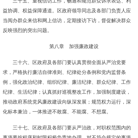
三十
五
、重视
信
访工作，
畅通和规范群众诉求表达、利
益协调、权益保障通道
。
区政府领导同志及
各部门
负责人
应
当
阅办群众来信和网上信访
，
定期接访下访，督促解决群众
反映强烈的突出问题
。
第八章
加强廉政建设
三十
六
、区政府及各部门要
认真贯彻
全面从严治党
要
求
，严格执行廉洁自律准则、纪律处分条例和党内监督条
例，强化政治纪律、组织纪律、廉洁纪律、群众纪律、工作
纪律、生活纪律；认真抓好巡视整改工作，
加强制度建设，
推动政府系统党风廉政建设向纵深发展；规范权力运行，
深
化
标本兼治，
一体推进
不敢腐、不能腐、不想腐。
三十
七
、区政府及
各部门
要从严治政，对职权范围内的
事项要按程序和时限积极负责地办理，对不符合规定的事项