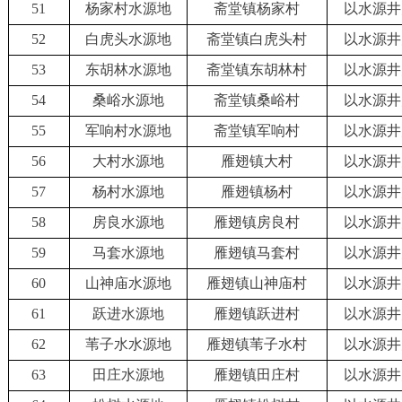
51
杨家村水源地
斋堂镇杨家村
以水源井
52
白虎头水源地
斋堂镇白虎头村
以水源井
53
东胡林水源地
斋堂镇东胡林村
以水源井
54
桑峪水源地
斋堂镇桑峪村
以水源井
55
军响村水源地
斋堂镇军响村
以水源井
56
大村水源地
雁翅镇大村
以水源井
57
杨村水源地
雁翅镇杨村
以水源井
58
房良水源地
雁翅镇房良村
以水源井
59
马套水源地
雁翅镇马套村
以水源井
60
山神庙水源地
雁翅镇山神庙村
以水源井
61
跃进水源地
雁翅镇跃进村
以水源井
62
苇子水水源地
雁翅镇苇子水村
以水源井
63
田庄水源地
雁翅镇田庄村
以水源井