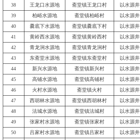
38
王龙口水源地
斋堂镇王龙口村
以水源井
39
柏峪水源地
斋堂镇柏峪村
以水源井
40
爨底下水源地
斋堂镇爨底下村
以水源井
41
黄岭西水源地
斋堂镇黄岭西村
以水源井
42
青龙涧水源地
斋堂镇青龙涧村
以水源井
43
东斋堂水源地
斋堂镇东斋堂村
以水源井
44
新兴水源地
斋堂镇新兴村
以水源井
45
高铺水源地
斋堂镇高铺村
以水源井
46
火村水源地
斋堂镇火村
以水源井
47
西胡林水源地
斋堂镇西胡林村
以水源井
48
法城水源地
斋堂镇法城村
以水源井
49
张家村水源地
斋堂镇张家村
以水源井
50
吕家村水源地
斋堂镇吕家村
以水源井