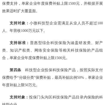
保费支持，
单家
企业
年度
保费
补贴
上限
1500元
，
并
根据开展
效果适时
扩大覆盖面。
支持对象：
小微科技型企业需满足从
业人员不超
过
10
0
人、年营收
10
00万元以下。
支持标准：
普惠型综合科技保险为涵盖研发类、财产
类、
知识产权
类
、网络安全保险
等相关科技保险的产品组
合，单家
企业
年度
保费
补贴
上限
1500元。
第四条
科技型企业投保
科技
保险
产品
，
按照
实际支付
保费给予
“
分级分类
”
保费补贴，最高
补贴比例
50%，单家企业
年度补贴上限50万元。
支持对象：
投保门头沟区科技保险产品目录内保险的科
技型企业。