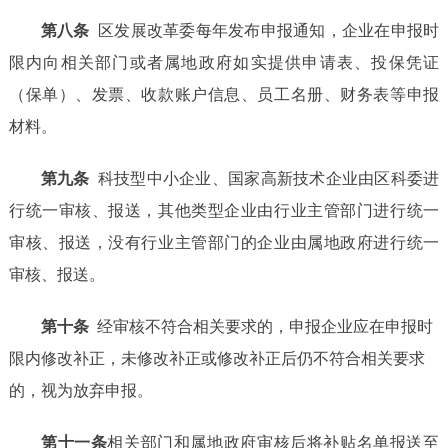
第
八
条
区
发展改革委
每年发布申报通知，企业在申报时
限内向相关部门或者属地政府如实提供申请
表
、
投保凭证
（保单）、发票
、
收款账户信息、
员工名册、
财务表
等申报
材料。
第九条
科技型中小企业、
国家高新技术企业由区科委进
行统一审核
、报送
，其他类型企业由行业主管部门进行统一
审核
、报送
，没有行业主管部门的企业由属地政府进行统一
审核
、报送
。
第十条
经审核不符合相关要求的，申报企业应在
申报时
限内
修改补正，未修改补正或修改补正后仍不符合相关要求
的，视为放弃申报。
第十一条
相关部门和属地政府审核后将补贴名单报送至