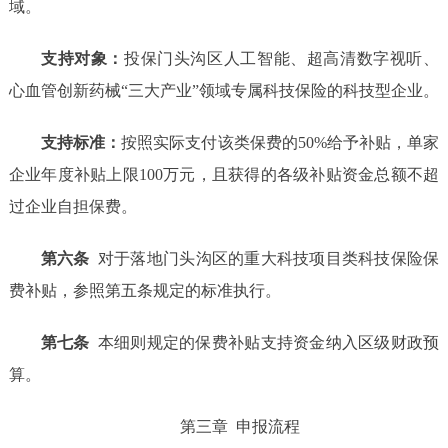
域。
支持对象：
投保
门头沟区
人工智能、
超高清数字视听、
心血管创新药械
“
三大产业
”
领域专属
科技保险的科技
型
企业
。
支持标准：
按照实际支付
该类
保费的
50%给予补贴，单家
企业年度补贴上限100万元，且获得的各级补贴资金总额不超
过企业自担保费。
第六条
对于落地
门头沟区
的重大科技项目
类
科技保险
保
费补贴
，参照
第五条规定的
标准
执行
。
第七条
本细则规定的保费补贴支持资金纳入区级财政预
算。
第三章
申报流程