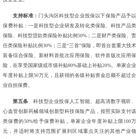
支持标准：
门头沟区科技型企业投保以下保险产品予以
保费补贴：一是科技型企业
研发
及转化
类保险
、科技
产品类
保险
、科技型贷款
类保险补贴比例
50%
；二是
财产类保险
、
责
任类保险补贴
比例
30%
；三是
“
三首
”
保险
，即
首台套重大技术
装备综合保险、新材料首批次应用保险、软件首版次应用保
险
，
在享受国家级或市级补贴
80%基础上补贴20%。单家企业
年度补贴上限50万元，且获得的各级补贴资金总额不超过企
业自担保费。
第五条
科技型企业投保
人工智能、超高清数字视听、
心血管创新药械领域创新型科技保险
产品
，按照实际支付
该
类保
费的
50%给予保费补贴，单家企业年度补贴上限100万
元
，
并适时将支持范围扩展到
区域
重点关注的其他产业领