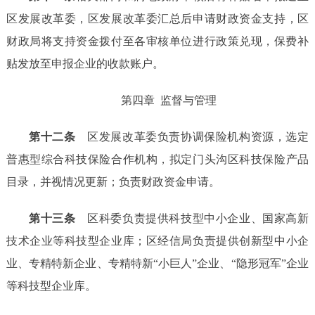
区发展改革委，区发展改革委汇总后
申请
财政资金
支持，区
财政局将支持资金
拨付至各审核单位进行政策兑现，保费补
贴发放至申报企业
的收款账户
。
第四章
监督与管理
第十
二
条
区
发展改革委负责协调保险机构资源，选定
普惠型综合科技保险合作机构，
拟定
门头沟区
科技保险
产品
目录，
并视情况更新
；负责财政资金申请。
第十
三
条
区科委负责提供科技型中小企业、国家高新
技术企业等科技型企业库；
区经信局负责
提供
创新型中小企
业、专精特新企业、专精特新
“
小巨人
”
企业、
“
隐形冠军
”
企业
等
科技型企业库
。