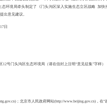
生态环境局牵头制定了《门头沟区深入实施生态立区战略
加快
界提出意见建议。
月
17
日
区12号门头沟区生态环境局（
请在信封上注明
“意见
征集
”字样
）
mtg.gov.cn)；北京市人民政府网站(http://www.beijing.g