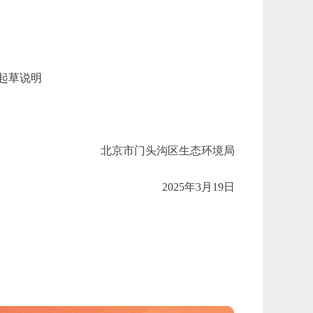
起草说明
北京市
门头沟区生态环境局
2025
年
3
月
19
日