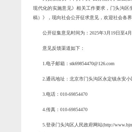
现代化的实施意见》
相关工作要求，门头沟区
稿）》，
现
向社会
公开征求意见
，欢迎社会各
公开征
集
意见时间为：
2025
年
3
月
19
日至
4
意见反馈渠道如下：
1.电子邮箱：
stk69854470@126.com
2.通讯地址：北京市门头沟区永定镇永安小
3.电话：010-69854470
4.传真：010-69854470
5.登录门头沟区人民政府网站(http://www.bj