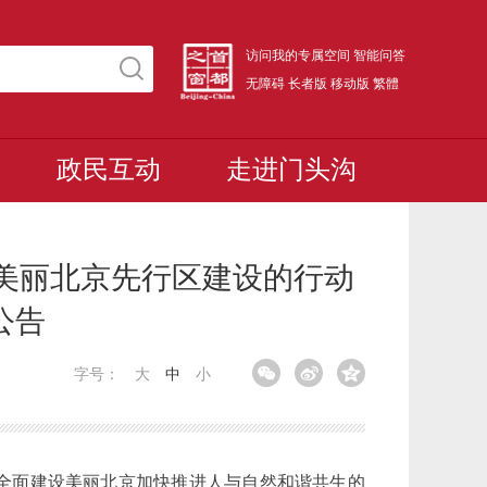
访问我的专属空间
智能问答
无障碍
长者版
移动版
繁體
政民互动
走进门头沟
进美丽北京先行区建设的行动
公告
字号：
大
中
小
全面建设美丽北京加快推进人与自然和谐共生的