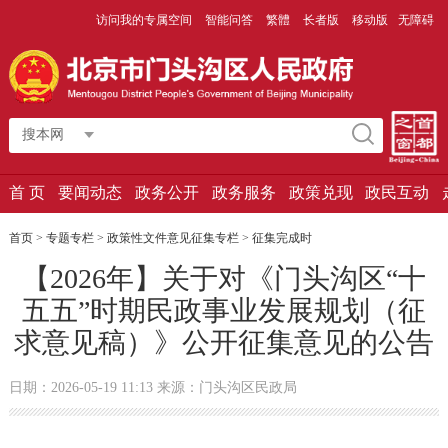
访问我的专属空间
智能问答
繁體
长者版
移动版
无障碍
搜本网
首 页
要闻动态
政务公开
政务服务
政策兑现
政民互动
首页
>
专题专栏
>
政策性文件意见征集专栏
>
征集完成时
【2026年】关于对《门头沟区“十
五五”时期民政事业发展规划（征
求意见稿）》公开征集意见的公告
日期：2026-05-19 11:13 来源：门头沟区民政局