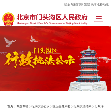
登录
智能问答
繁體
长者版
移动版
首页
>
专题专栏
>
行政执法公示
>
区卫生健康委
>
行政执法结果
>
行政许