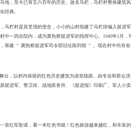
养马地，至今已有五六百年的历史。故名马栏，马栏村整体建筑
文化经典。
哨，马栏村是其坚强的堡垒，小小的山村组建了马栏排编入挺进军七
中一四合院内，成为冀热察挺进军的指挥中心。1940年1月，司
，筹建 “ 冀热察挺进军司令部旧址陈列馆 ” 。现在村中尚存
为舞台，以村内保留的红色历史建筑为游览线路。由专业和群众
复原挺进军、警卫排、战地医务所、《挺进报》印刷厂、军人小
一首红军歌谣，看一本红色书籍！红色旅游越来越红，和丰富的