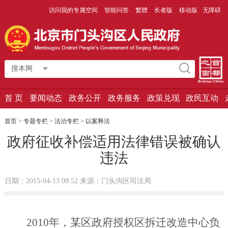
访问我的专属空间
智能问答
繁體
长者版
移动版
无障碍
搜本网
首 页
要闻动态
政务公开
政务服务
政策兑现
政民互动
首页
>
专题专栏
>
法治专栏
>
以案释法
政府征收补偿适用法律错误被确认
违法
日期：2015-04-13 09:52 来源：门头沟区司法局
2010
年，某区政府授权区拆迁改造中心负