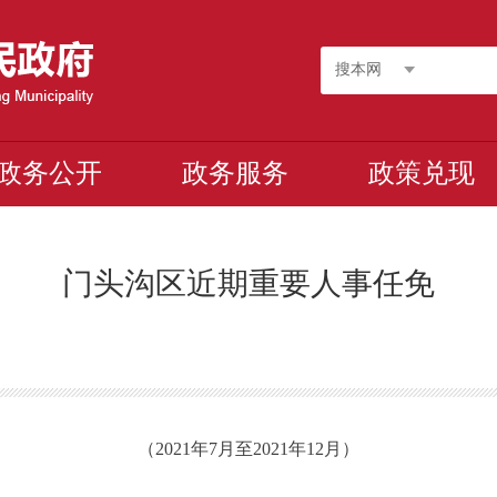
搜本网
政务公开
政务服务
政策兑现
门头沟区近期重要人事任免
（
20
2
1
年
7
月至202
1
年
12
月
）