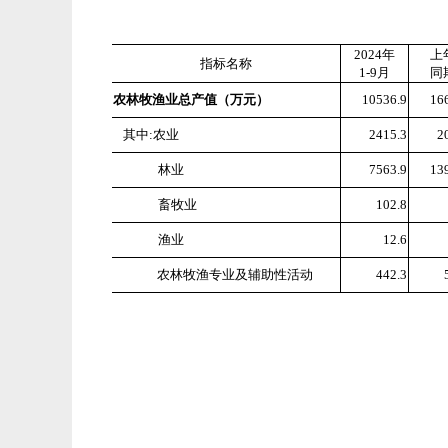
2024年
上
指标名称
1-9月
同
农林牧渔业总产值（万元）
10536.9
16
其中:农业
2415.3
2
林业
7563.9
13
畜牧业
102.8
渔业
12.6
农林牧渔专业及辅助性活动
442.3