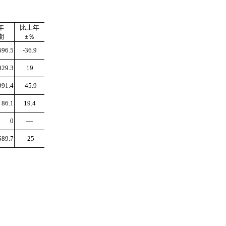
年
比上年
期
±％
696.5
-36.9
029.3
19
991.4
-45.9
86.1
19.4
0
—
589.7
-25