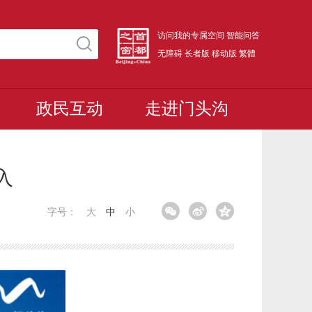
访问我的专属空间
智能问答
无障碍
长者版
移动版
繁體
政民互动
走进门头沟
入
字号：
大
中
小