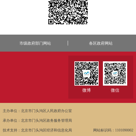
市级政府部门网站
各区政府网站
微博
微信
主办单位：北京市门头沟区人民政府办公室
承办单位：北京市门头沟区政务服务管理局
技术支持：北京市门头沟区经济和信息化局
网站标识码：1101090002