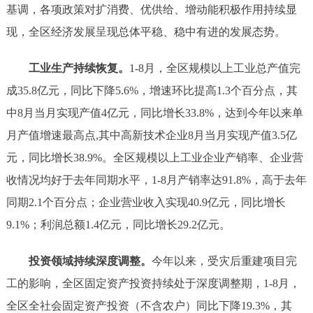
基调，各项政策对扩消费、优供给、增动能积极作用持续显
现，全区经济发展呈现总体平稳、稳中有进的发展态势。
工业生产持续恢复。
1-8月，全区规模以上工业总产值完
成35.8亿元，同比下降5.6%，增速环比提高1.3个百分点，其
中8月当月实现产值4亿元，同比增长33.8%，达到今年以来单
月产值增速最高点,其中高新技术企业8月当月实现产值3.5亿
元，同比增长38.9%。全区规模以上工业企业产销率、企业营
收情况均好于去年同期水平，1-8月产销率达91.8%，高于去年
同期2.1个百分点；企业营业收入实现40.9亿元，同比增长
9.1%；利润总额1.4亿元，同比增长29.2亿元。
投资领域持续深度调整。
今年以来，受灾后重建项目完
工的影响，全区固定资产投资持续处于深度调整期，
1-8月，
全区全社会固定资产投资（不含农户）同比下降19.3%
，其