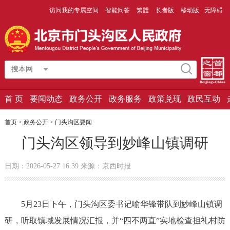
访问我的专属空间
智能问答
繁體
长者版
移动版
无障碍
搜本网
首 页
要闻动态
政务公开
政务服务
政策兑现
政民互动
首页
>
政务公开
>
门头沟区要闻
门头沟区领导到妙峰山镇调研
日期：2026-05-27 16:39 来源：京西时报
5月23日下午，门头沟区委书记喻华锋带队到妙峰山镇调
研，听取镇域发展情况汇报，并“四不两直”实地检查担礼村防