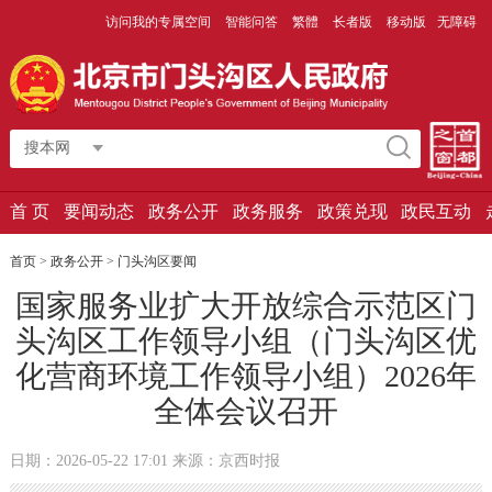
访问我的专属空间
智能问答
繁體
长者版
移动版
无障碍
搜本网
首 页
要闻动态
政务公开
政务服务
政策兑现
政民互动
首页
>
政务公开
>
门头沟区要闻
国家服务业扩大开放综合示范区门
头沟区工作领导小组（门头沟区优
化营商环境工作领导小组）2026年
全体会议召开
日期：2026-05-22 17:01 来源：京西时报