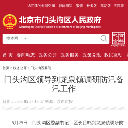
访问我的专属空间
智能问答
繁體
长者版
移动版
无障碍
搜本网
首 页
要闻动态
政务公开
政务服务
政策兑现
政民互动
首页
>
政务公开
>
门头沟区要闻
门头沟区领导到龙泉镇调研防汛备
汛工作
日期：2026-05-27 16:37 来源：京西时报
5月25日，门头沟区委副书记、区长吕鸣到龙泉镇调研防