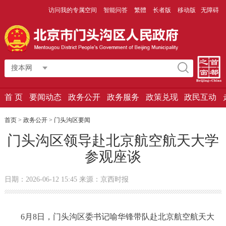
访问我的专属空间
智能问答
繁體
长者版
移动版
无障碍
搜本网
首 页
要闻动态
政务公开
政务服务
政策兑现
政民互动
首页
>
政务公开
>
门头沟区要闻
门头沟区领导赴北京航空航天大学
参观座谈
日期：2026-06-12 15:45 来源：京西时报
6月8日，门头沟区委书记喻华锋带队赴北京航空航天大