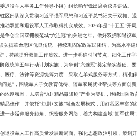
（区委退役军人事务工作领导小组）组长喻华锋出席会议并讲话。
区部队深入贯彻习近平强军思想和习近平总书记关于双拥、退
推动双拥和退役军人工作取得扎实成效。2026年是“十五五”开
是争创全国双拥模范城“六连冠”的关键之年。做好双拥和退役
，持续弘扬革命老区优良传统，持续巩固军政军民团结，为高水平
”，持续提升双拥工作质效。进一步明确时间节点、细化工作举
阶段统筹五年行动计划实施，为争创“六连冠”奠定坚实基础。
化、医疗、法律等资源统筹力度，采取点单式服务等方式，精准
后问题”，围绕军人子女教育优待、随军家属就业帮扶等方面创
的浓厚氛围，以培育“AI+精品微短剧”产业为契机，围绕国防
精品佳作，并依托“短剧+文旅”融合发展模式，用好我区丰富的
进一步延伸服务触角、织密服务网络，着力构建全域“拥军优属”
退役军人工作高质量发展新局面。强化思想政治引领，策划开