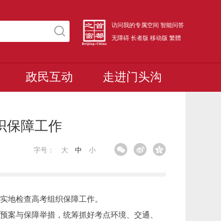
访问我的专属空间
智能问答
无障碍
长者版
移动版
繁體
政民互动
走进门头沟
织保障工作
字号：
大
中
小
，实地检查高考组织保障工作。
预案与保障举措，统筹抓好考点环境、交通、