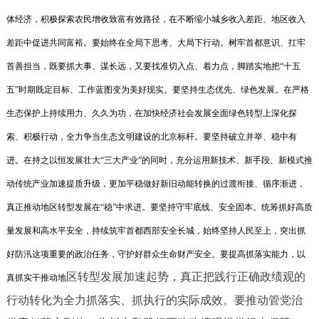
体经济，积极探索农民增收致富有效路径，在不断缩小城乡收入差距、地区收入
差距中促进共同富裕。要始终在全局下思考、大局下行动。树牢首都意识、扛牢
首善担当，既要抓大事、谋长远，又要找准切入点、着力点，脚踏实地把“十五
五”时期既定目标、工作蓝图变为美好现实。要坚持生态优先、绿色发展。在严格
生态保护上持续用力、久久为功，在加快经济社会发展全面绿色转型上深化探
索、积极行动，全力争当生态文明建设的北京标杆。要坚持破立并举、稳中有
进。在持之以恒发展壮大“三大产业”的同时，充分运用新技术、新手段、新模式推
动传统产业加速提质升级，更加平稳做好新旧动能转换的过渡衔接、循序渐进，
真正推动地区转型发展在“稳”中求进。要坚持守牢底线、安全固本。统筹抓好高质
量发展和高水平安全，持续筑牢首都西部安全长城，始终坚持人民至上，突出抓
好防汛这项重要的政治任务，守护好群众生命财产安全。要提高抓落实能力，以
区转型发展加速起势，真正把践行正确政绩观的
真抓实干推动地
行动转化为全力抓落实、抓执行的实际成效。要推动管党治