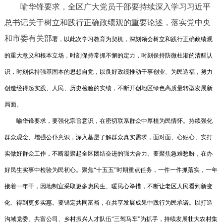
喻华锋要求，全区广大党员干部要持续深入学习习近平
总书记关于树立和践行正确政绩观的重要论述，落实党中央
和市委有关部
署，以此次学习教育为契机，深刻领会树立和践行正确政绩观
的重大意义和根本立场，时刻保持常抓不懈的定力，时刻保持防微杜渐的清醒认
识，时刻保持强基固本的思想自觉，以良好政绩推动干事创业、为民造福，努力
创造经得起实践、人民、历史检验的实绩，不断开创地区绿色高质量转型发展新
局面。
喻华锋要求，要强化宗旨意识，在密切联系群众中厚植为民情怀。持续强化
群众观念、增强公仆意识，深入基层了解群众真实需求，面对面、心贴心、实打
实做好群众工作，不断凝聚起全区团结奋进的强大合力。要聚焦急难愁盼，在办
好民生实事中检验为民初心。聚焦“十五五”时期重点任务，一件一件抓落实，一年
接着一年干，因地制宜采取更多惠民生、暖民心举措，不断让老区人民看到新变
化、得到更多实惠。要锚定共同富裕，在共享发展成果中践行为民承诺。以打造
沟域党委、共富公司、乡村振兴人才队伍“三驾马车”为抓手，持续发展壮大农村集