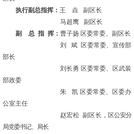
执行
副
总
指挥：
王
垚 副区长
马超鹰
副区长
副
总
指
挥
：
曹子扬 区委常委、副区长
刘 斌 区委常委、宣传部
部长
刘长勇
区委常委、区武装
部政委
朱 凯 区委常委、区委办
公室主任
赵宏松
副区长
，
区
公安分
局党委书记、局长