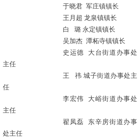
于晓君
军庄镇镇长
王月超
龙泉镇镇长
白 璐
永定镇镇长
吴加杰
潭柘寺镇镇长
史运德
大台街道办事处
主任
王 祎
城子街道办事处主
任
李宏伟
大峪街道办事处
主任
翟凤磊
东辛房街道办事
处主任