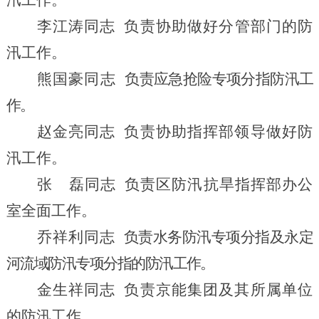
李江涛
同志
负责
协助做好
分管部门的防
汛工作。
熊国豪同志
负责应急抢险专项分指防汛工
作
。
赵金亮同志
负责
协助指挥部领导做好
防
汛
工作。
张
磊同志
负责
区防汛抗旱指挥部办公
室全面工作。
乔祥利
同志
负责水务防汛专项分指及永定
河流域防汛专项分指的防汛工作。
金生祥
同志
负责
京能集团及其所属单位
的
防汛
工作。