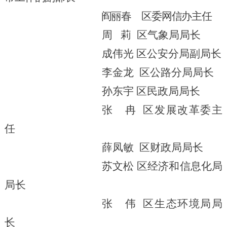
阎丽春
区委网信办主任
周 莉
区气象局局长
成伟光
区公安分局副局长
李金龙
区公路分局局长
孙东宇
区民政局局长
张
冉
区发展改革委主
任
薛凤敏
区财政局局长
苏文松
区
经济
和信息化局
局长
张
伟
区生态环境局局
长