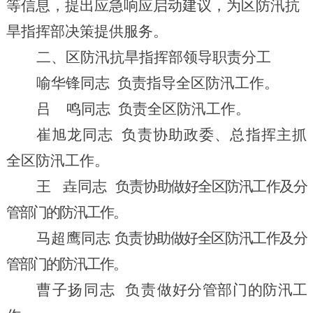
等信息，提出应急响应启动建议，为区防汛
抗
旱
指挥部决策提供服务。
二、区防汛
抗旱
指挥部领导职责分工
喻华锋同志
负责
指导全区
防汛
工作。
吕
鸣
同志
负责
全区
防汛
工作。
崔旭龙同志
负责
协助政委、总指挥主抓
全区
防汛
工作。
王
垚
同志
负责
协助做好全区防汛工作及分
管部门的防汛工作
。
马超鹰
同志
负责
协助做好全区防汛工作及分
管部门的防汛工作
。
曹子扬同志
负责
做好分管部门的防汛工