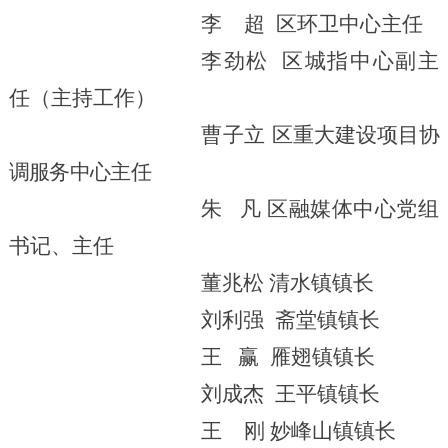
李
超
区环卫中心主任
李劲松 区城指中心副主
任（主持工作）
曹子立
区重大建设项目协
调服务中心主任
朱 凡 区融媒体中心党组
书记、主任
董兆松
清水镇镇长
刘利强
斋堂镇镇长
王 赢
雁翅镇镇长
刘成杰
王平镇镇长
王
刚
妙峰山镇镇长