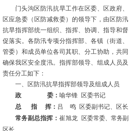
门头沟区防汛
抗旱
工作在
区委、区政府、
区应急委
（
区防减救委
）
的领导下，
由区防汛
抗旱
指挥部
统一组织、指
挥、协调、指导和督
促
落实
。各防汛专项分指挥部、
各
镇（
街道、
管委
）和
成员
单位各司其职、
分工协助
，共同
确保我区安全度汛
。
指挥部领导、组成人员及
责任分工如下：
一、区防汛
抗旱
指挥部领导及组成人员
政
委：
喻华锋
区委书记
总
指
挥：
吕
鸣
区委副书记、区长
常务
副
总
指挥：
崔旭龙
区委常委、
常务
副
区长