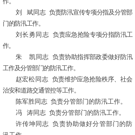
作。
刘 斌
同志
负责防汛宣传专项分指及分管部
门的防汛工作。
刘长勇
同志
负责应急抢险专项分指防汛工
作。
朱
凯同志
负责协助
指挥部政委
做好防汛
工作及分管部门的防汛工作
。
赵宏松
同志
负责维护应急抢险秩序、社会
治安和道路交通管控
等
工作。
陈军胜同志
负责分管部门的防汛工作。
冯 涛
同志
负责分管部门的防汛工作。
许传坤
同志
负责
协助做好
分管部门的防
汛工作。