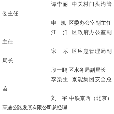
谭李丽
中关村门头沟管
委主任
申 凯
区委办公室副主任
汪
洋
区政府办公室副
主任
宋
乐
区应急管理局副
局长
段一鹏
区水务局
副局长
李染生
京
能
集团安全总
监
刘 宇
中铁京西（北京）
高速公路发展有限公司总经理