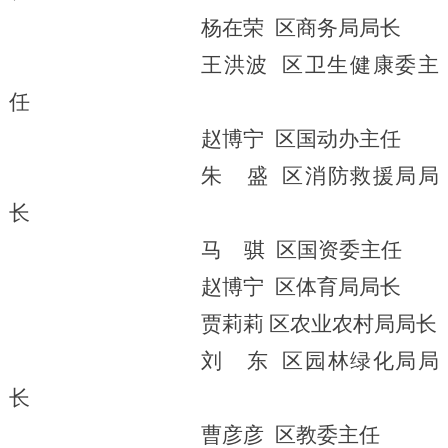
杨在荣
区商务局局长
王洪波
区卫生健康委主
任
赵博宁
区
国动办
主任
朱
盛
区消防救援局
局
长
马
骐
区国资委主任
赵博宁
区体育局局长
贾莉莉
区农业农村局局长
刘
东
区园林绿化局局
长
曹彦彦
区教委主任