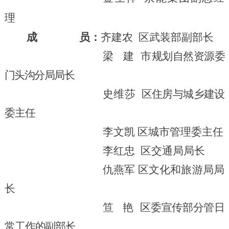
理
成
员
：
齐建农
区武装部
副
部长
梁 建
市
规划自然资源委
门头沟分局局长
史维莎
区住房与城乡建设
委主任
李文凯
区城市管理委主任
李红忠
区交通局局长
仇燕军
区文化和旅游局
局
长
笪 艳
区委宣传部分管日
常工作的副部长